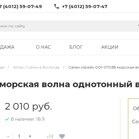
7 (4012) 59-07-49
+7 (4012) 59-07-47
ОДАЖА
О НАС
БЛОГ
АКЦИИ
где
/
Атлас / Cатин в Вологде
/
Сатин стрейч 001-07038 морская 
 морская волна однотонный 
2 010 руб.
Об
В наличии: 18.9
Со
-
+