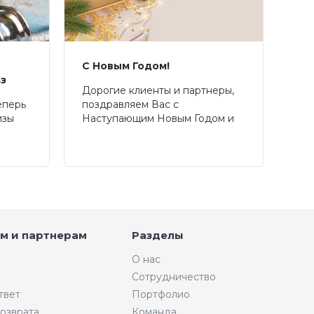
С Новым Годом!
аз
Дорогие клиенты и партнеры,
еперь
поздравляем Вас с
изы
Наступающим Новым Годом и
Рождеством!
м и партнерам
Разделы
О нас
Сотрудничество
твет
Портфолио
возврата
Команда