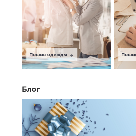
Пошив одежды
Поши
Блог