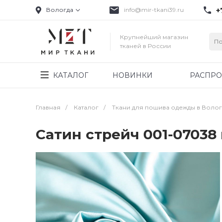
+
Вологда
info@mir-tkani39.ru
Крупнейший магазин
тканей в России
КАТАЛОГ
НОВИНКИ
РАСПР
Главная
/
Каталог
/
Ткани для пошива одежды в Воло
Сатин стрейч 001-07038