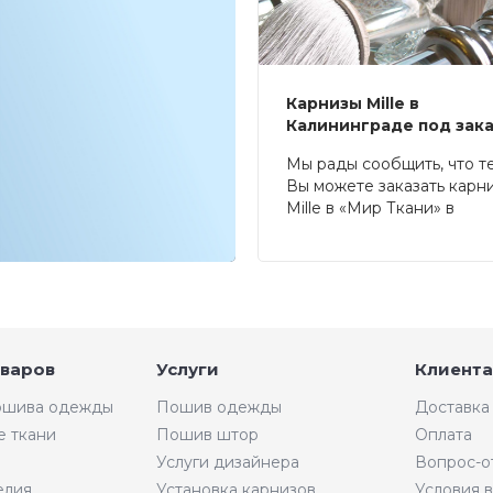
Карнизы Mille в
Калининграде под зак
Мы рады сообщить, что т
Вы можете заказать карн
Mille в «Мир Ткани» в
Калининграде.
оваров
Услуги
Клиента
пошива одежды
Пошив одежды
Доставка
е ткани
Пошив штор
Оплата
Услуги дизайнера
Вопрос-о
елия
Установка карнизов
Условия 