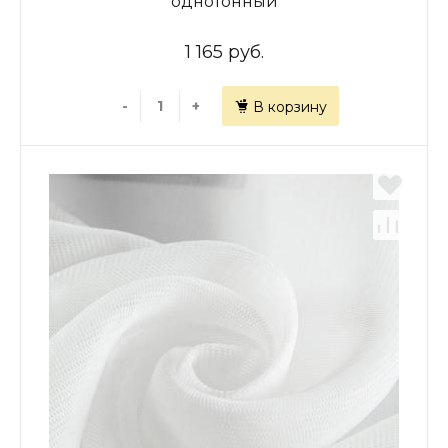
однотонный
1 165 руб.
-
+
В корзину