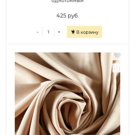
однотонный
425 руб.
-
+
В корзину