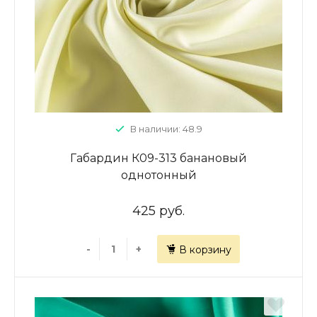
В наличии: 48.9
Габардин К09-313 банановый
однотонный
425 руб.
-
+
В корзину